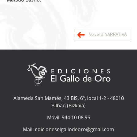
Volver a NARRATIVA
Alameda San Mamés, 43 BIS, 6º, local 1-2
-
48010
Bilbao
(
Bizkaia
)
Móvil:
944 10 08 95
Mail:
edicioneselgallodeoro@gmail.com