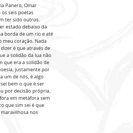
ría Panero, Omar
 os seis poetas
m ter sido outros.
er estado debaixo da
na borda de um rio e até
o meu coração. Nada
dizer é que através de
e a solidão da lua não
m que era a solidão de
oesia, justamente por
a um de nós, é algo
sei bem o que é ser
ou por decisão própria.
fora em metáfora sem
o que sim sei é que
e maravilhosa nos