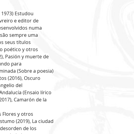
 1973) Estudou
ivreiro e editor de
 desenvolvidos numa
, são sempre uma
s seus títulos
o poético y otros
12), Pasión y muerte de
mundo para
uminada (Sobre a poesia)
ntos (2016), Oscuro
angelio del
Andalucía (Ensaio lírico
(2017), Camarón de la
 Flores y otros
stumo (2019), La ciudad
l desorden de los