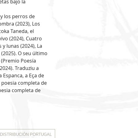
etas bajo la
y los perros de
ombra (2023), Los
toka Taneda, el
vivo (2024), Cuatro
 y lunas (2024),
La
 (2025).
O seu último
 (
Premio Poesía
 2024
).
Traduziu a
a Espanca, a Eça de
a poesia completa de
oesia completa de
a DISTRIBUCIÓN PORTUGAL