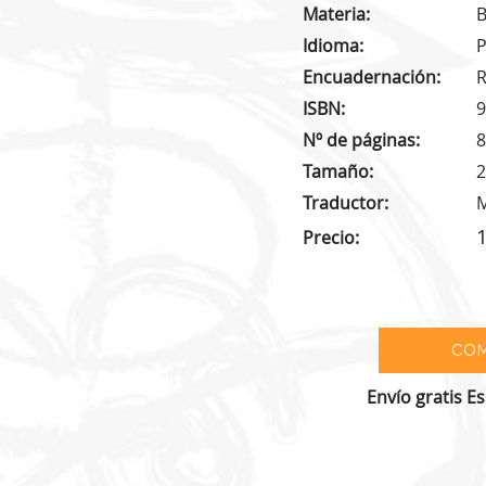
Materia
B
Idioma
P
Encuadernación
R
ISBN
9
Nº de páginas
8
Tamaño
2
Traductor
M
Precio
Envío gratis E