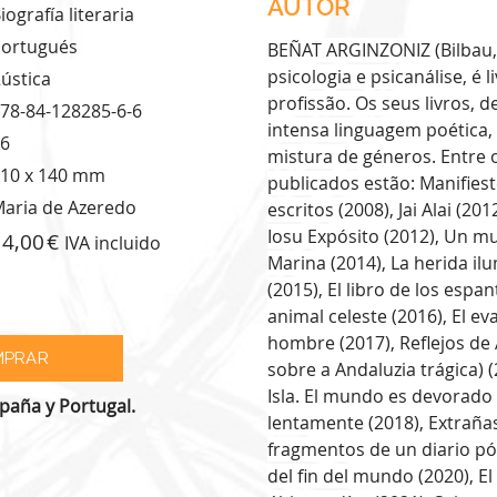
AUTOR
iografía literaria
ortugués
BEÑAT ARGINZONIZ (Bilbau,
psicologia e psicanálise, é l
ústica
profissão. Os seus livros,
78-84-128285-6-6
intensa linguagem poética
6
mistura de géneros. Entre o
10 x 140 mm
publicados estão: Manifiest
aria de Azeredo
escritos (2008), Jai Alai (20
Iosu Expósito (2012), Un 
14,00
IVA incluido
Marina (2014), La herida il
(2015), El libro de los espa
animal celeste (2016), El ev
hombre (2017), Reflejos de 
sobre a Andaluzia trágica) 
Isla. El mundo es devorado
spaña y Portugal.
lentamente (2018), Extrañas
fragmentos de un diario pó
del fin del mundo (2020), E