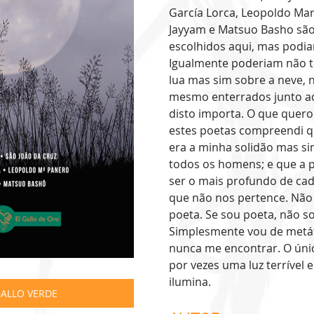
García Lorca, Leopoldo Ma
Jayyam e Matsuo Basho são
escolhidos aqui, mas podia
Igualmente poderiam não t
lua mas sim sobre a neve, 
mesmo enterrados junto a
disto importa. O que quero 
estes poetas compreendi qu
era a minha solidão mas si
todos os homens; e que a p
ser o mais profundo de cad
que não nos pertence. Não 
poeta. Se sou poeta, não s
Simplesmente vou de metá
nunca me encontrar. O únic
por vezes uma luz terrível 
ilumina.
ALLO VERDE