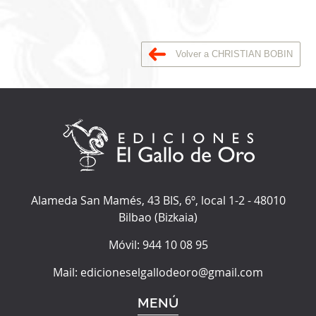
Volver a CHRISTIAN BOBIN
Alameda San Mamés, 43 BIS, 6º, local 1-2
-
48010
Bilbao
(
Bizkaia
)
Móvil:
944 10 08 95
Mail:
edicioneselgallodeoro@gmail.com
MENÚ