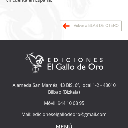
cincuenta en España.
Volver a BLAS DE OTERO
Alameda San Mamés, 43 BIS, 6º, local 1-2
-
48010
Bilbao
(
Bizkaia
)
Móvil:
944 10 08 95
Mail:
edicioneselgallodeoro@gmail.com
MENÚ